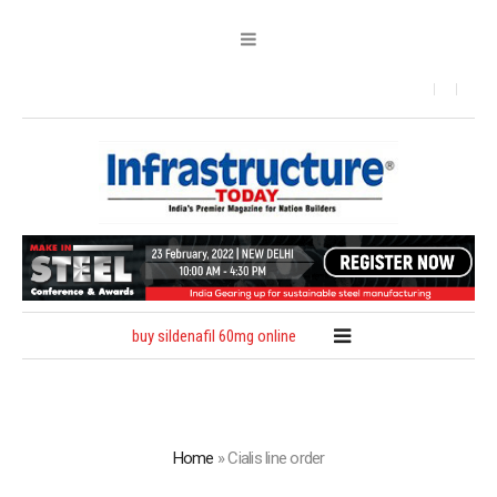
buy sildenafil 60mg online
Home
»
Cialis line order